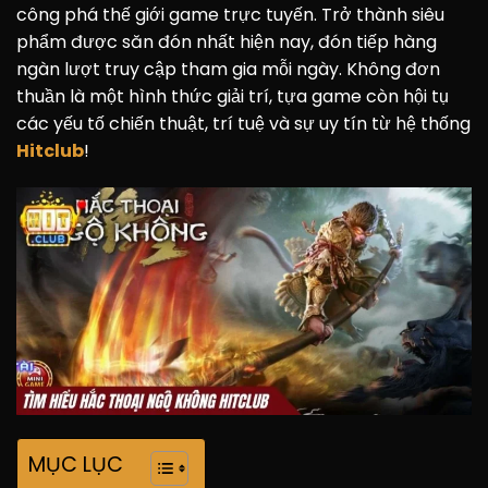
công phá thế giới game trực tuyến. Trở thành siêu
phẩm được săn đón nhất hiện nay, đón tiếp hàng
ngàn lượt truy cập tham gia mỗi ngày. Không đơn
thuần là một hình thức giải trí, tựa game còn hội tụ
các yếu tố chiến thuật, trí tuệ và sự uy tín từ hệ thống
Hitclub
!
MỤC LỤC