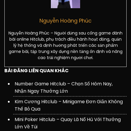
Nguyễn Hoàng Phúc
Nguyễn Hoàng Phúc – Người đứng sau cổng game đánh
bài online Hitclub, phụ trách điều hành hoạt động, quản
lý hệ thống và định hướng phát triển các sản phẩm
game bài, tập trung xây dựng nền tảng ổn định và nâng
cao trải nghiệm người chơi.
BÀI ĐĂNG LIÊN QUAN KHÁC
Number Game Hitclub – Chọn Số Hôm Nay,
Nhận Ngay Thưởng Lớn
Kim Cương Hitclub – Minigame Đơn Giản Không
Thể Bỏ Qua
Mini Poker Hitclub – Quay Là Nổ Hũ Với Thưởng
Lớn Về Túi