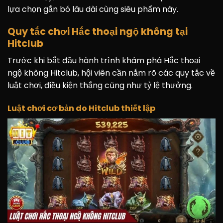
lựa chọn gắn bó lâu dài cùng siêu phẩm này.
Quy tắc chơi Hắc thoại ngộ không tại
Hitclub
Trước khi bắt đầu hành trình khám phá Hắc thoại
ngộ không Hitclub, hội viên cần nắm rõ các quy tắc về
luật chơi, điều kiện thắng cũng như tỷ lệ thưởng.
Luật chơi cơ bản do Hitclub thiết lập