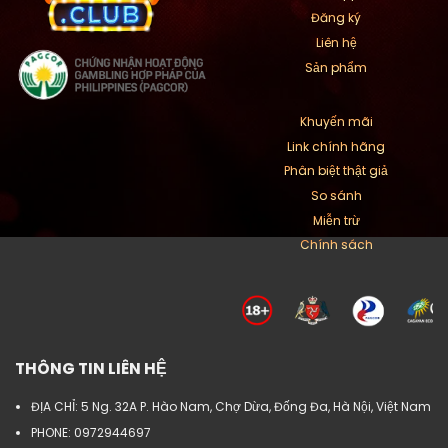
Đăng ký
Liên hệ
Sản phẩm
Khuyến mãi
Link chính hãng
Phân biệt thật giả
Hitclub áp dụng nhiều lớp mã hóa tiên tiến để bảo vệ
So sánh
thông tin người dùng, giúp người chơi an tâm hơn khi
Miễn trừ
tham gia các trò chơi có tính cá nhân hóa. Việc kiểm
Chính sách
tra và nâng cấp bảo mật được thực hiện định kỳ
nhằm hạn chế tối đa rủi ro phát sinh. Bạn hoàn toàn
có thể yên tâm trải nghiệm game đánh bài online
hoặc các trò chơi khác mà không lo về an toàn dữ
liệu.
THÔNG TIN LIÊN HỆ
Dịch vụ hỗ trợ thân thiện, phản hồi nhanh và hiệu
ĐỊA CHỈ: 5 Ng. 32A P. Hào Nam, Chợ Dừa, Đống Đa, Hà Nội, Việt Nam
quả
PHONE: 0972944697