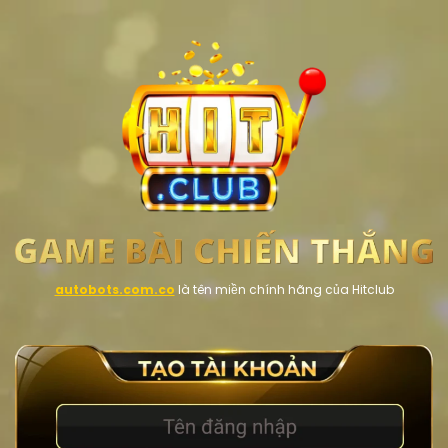
Bỏ
qua
nội
dung
autobots.com.co
là tên miền chính hãng của Hitclub