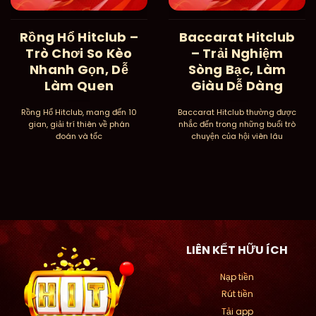
nhằm cải thiện đồ họa, hiệu ứng lẫn trải nghiệm thực
tế. Sự phong phú này giúp cổng game trở thành điểm
Rồng Hổ Hitclub –
Baccarat Hitclub
đến nổi bật cho những ai thích khám phá game đổi
Trò Chơi So Kèo
– Trải Nghiệm
thưởng.
Nhanh Gọn, Dễ
Sòng Bạc, Làm
Làm Quen
Giàu Dễ Dàng
Tốc độ tải nhanh và mượt, vận hành ổn định
Rồng Hổ Hitclub, mang đến 10
Baccarat Hitclub thường được
Khả năng xử lý của Hit Club rất ấn tượng nhờ hệ
gian, giải trí thiên về phán
nhắc đến trong những buổi trò
thống máy chủ mạnh, đảm bảo tốc độ tải trang luôn
đoán và tốc
chuyện của hội viên lâu
nhanh trong mọi thời điểm. Dù vào giờ cao điểm,
người chơi vẫn có thể trải nghiệm mượt, không giật
lag, không mất kết nối. Điều này đặc biệt quan trọng
với các trò cần sự ổn định như tài xỉu hay các game
bài tốc độ cao.
LIÊN KẾT HỮU ÍCH
Hệ thống bảo mật Hitclub vững chắc
Nạp tiền
Rút tiền
Tải app