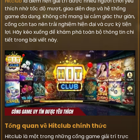
Hitclub
là điểm hẹn giải trí được nhiều người chơi yêu
thích nhờ tốc độ mượt, giao diện đẹp và hệ thống
game đa dạng. Không chỉ mang lại cảm giác thư giãn,
cổng còn tạo nên trải nghiệm hiện đại và cực kỳ tiện
lợi. Hãy kéo xuống để khám phá toàn bộ thông tin chi
tiết trong bài viết này.
Tổng quan về Hitclub chính thức
Hitclub là một trong những cổng game giải trí trực