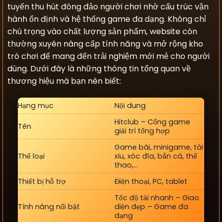
tuyến thu hút đông đảo người chơi nhờ cấu trúc vận
hành ổn định và hệ thống game đa dạng. Không chỉ
chú trọng vào chất lượng sản phẩm, website còn
thường xuyên nâng cấp tính năng và mở rộng kho
trò chơi để mang đến trải nghiệm mới mẻ cho người
dùng. Dưới đây là những thông tin tổng quan về
thương hiệu mà bạn nên biết:
Hạng mục
Nội dung
Hitclub – Cổng game
Tên
giải trí tổng hợp
Game bài, minigame, tài
Thể loại
xỉu, xóc đĩa, bắn cá, thể
thao,…
Thiết bị hỗ trợ
Điện thoại, PC, tablet
Tốc độ tải nhanh – Giao
Tính năng nổi bật
diện đẹp – Game đa
dạng