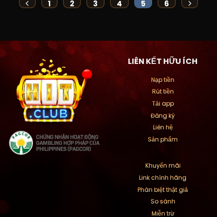
1
2
3
4
5
6
LIÊN KẾT HỮU ÍCH
Nạp tiền
Rút tiền
Tải app
Đăng ký
Liên hệ
Sản phẩm
Khuyến mãi
Link chính hãng
Phân biệt thật giả
So sánh
Miễn trừ