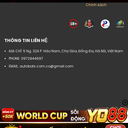
Chính sách
THÔNG TIN LIÊN HỆ
ĐỊA CHỈ: 5 Ng. 32A P. Hào Nam, Chợ Dừa, Đống Đa, Hà Nội, Việt Nam
PHONE: 0972944697
EMAIL:
autobots.com.co@gmail.com