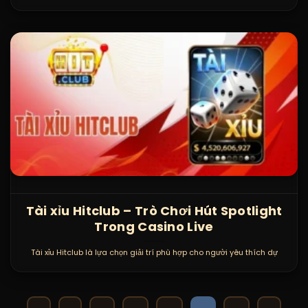
Tài xỉu Hitclub – Trò Chơi Hút Spotlight
Trong Casino Live
Tài xỉu Hitclub là lựa chọn giải trí phù hợp cho người yêu thích dự