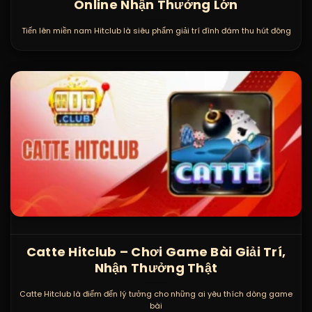
Online Nhận Thưởng Lớn
Tiến lên miền nam Hitclub là siêu phẩm giải trí đình đám thu hút đông
Catte Hitclub – Chơi Game Bài Giải Trí,
Nhận Thưởng Thật
Catte Hitclub là điểm đến lý tưởng cho những ai yêu thích dòng game
bài